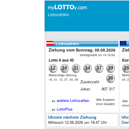
Lottozahlen
Lottozahlen
Ziehung vom Sonntag, 09.08.2026
Zie
bereitgestellt um 19:19:06
Lotto 6 aus 45
Eur
12
16
31
34
37
39
26
Reihenfolge Ziehung
Reih
36
16, 31, 12, 37, 34, 39
35, 2
Zusatzzahl:
Joker:
807 317
weitere Lottozahlen
(Alle Angaben
(All
ohne Gewähr)
ohne
LottoPlus
Uhrzeit nächste Ziehung
Uhr
Mittwoch 12.08.2026 um 18:47 Uhr
Dien