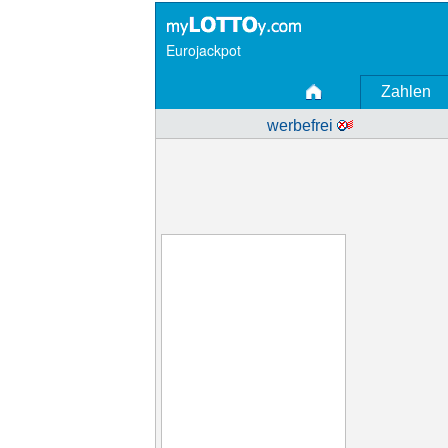
Eurojackpot
Zahlen
werbefrei