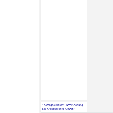
° bereitgestellt um/ Uhrzeit Ziehung
alle Angaben ohne Gewähr