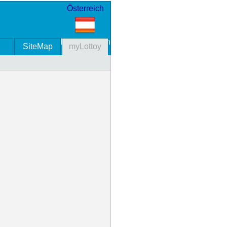
Österreich
Euromillionen
SiteMap
myLottoy
Schweiz
Eurojackpot
Deutschland