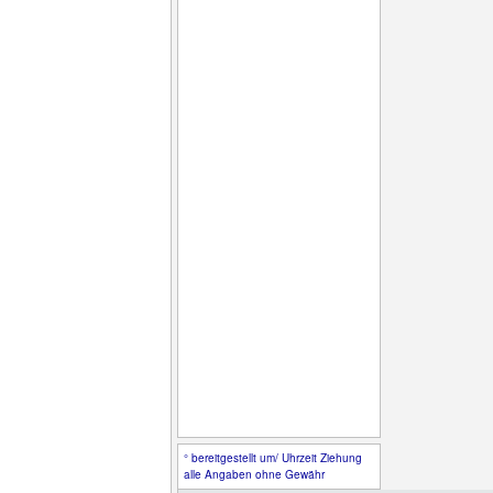
° bereitgestellt um/ Uhrzeit Ziehung
alle Angaben ohne Gewähr