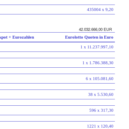
435004 x 9,20
42.032.666,00 EUR
kpot + Eurozahlen
Eurolotto Quoten in Euro
1 x 11.237.997,10
1 x 1.786.388,30
6 x 105.081,60
38 x 5.530,60
596 x 317,30
1221 x 120,40