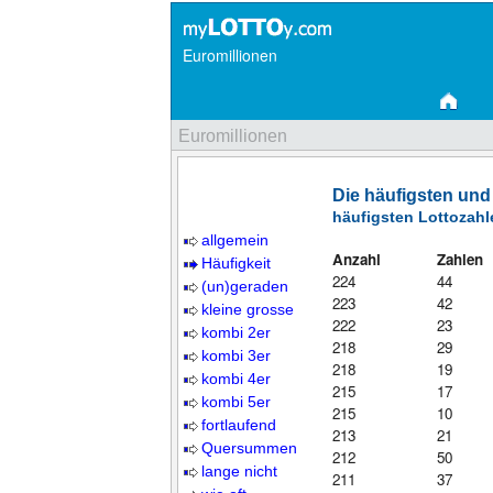
Euromillionen
Euromillionen
Die häufigsten und
häufigsten Lottozahl
allgemein
Anzahl
Zahlen
Häufigkeit
224
44
(un)geraden
223
42
kleine grosse
222
23
kombi 2er
218
29
kombi 3er
218
19
kombi 4er
215
17
kombi 5er
215
10
fortlaufend
213
21
Quersummen
212
50
lange nicht
211
37