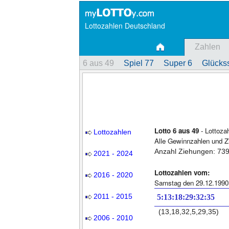
Lottozahlen Deutschland
Zahlen
6 aus 49
Spiel 77
Super 6
Glückss
Lotto 6 aus 49
- Lottoza
Lottozahlen
Alle Gewinnzahlen und Z
Anzahl Ziehungen: 73
2021 - 2024
Lottozahlen vom:
2016 - 2020
Samstag den 29.12.1990
2011 - 2015
5:13:18:29:32:35
(13,18,32,5,29,35)
2006 - 2010