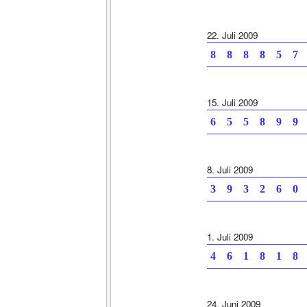
22. Juli 2009
8 8 8 8 5 7 
15. Juli 2009
6 5 5 8 9 9 
8. Juli 2009
3 9 3 2 6 0 
1. Juli 2009
4 6 1 8 1 8 
24. Juni 2009