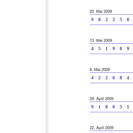
20. Mai 2009
9 8 2 2 5 0 
13. Mai 2009
4 5 1 9 8 9 
6. Mai 2009
4 2 2 6 8 4 
29. April 2009
9 1 8 6 5 1 
22. April 2009