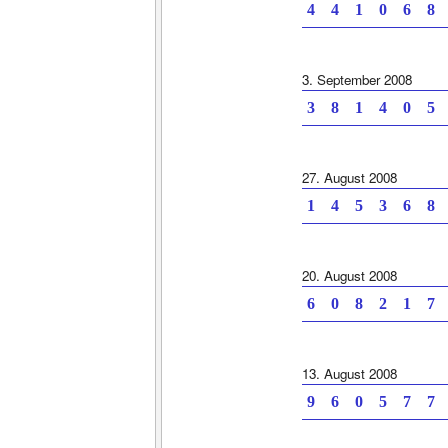
4 4 1 0 6 8 
3. September 2008
3 8 1 4 0 5 
27. August 2008
1 4 5 3 6 8 
20. August 2008
6 0 8 2 1 7 
13. August 2008
9 6 0 5 7 7 