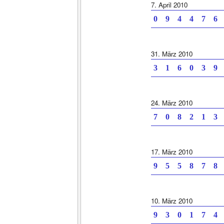
7. April 2010
0 9 4 4 7 6 
31. März 2010
3 1 6 0 3 9 
24. März 2010
7 0 8 2 1 3 
17. März 2010
9 5 5 8 7 8 
10. März 2010
9 3 0 1 7 4 