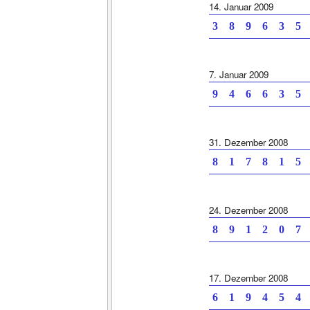
14. Januar 2009
3 8 9 6 3 5 
7. Januar 2009
9 4 6 6 3 5 
31. Dezember 2008
8 1 7 8 1 5 
24. Dezember 2008
8 9 1 2 0 7 
17. Dezember 2008
6 1 9 4 5 4 