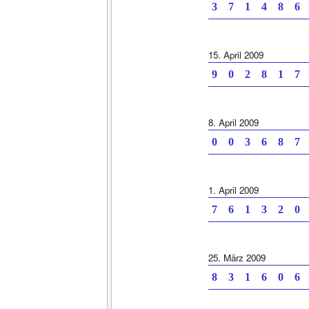
3 7 1 4 8 6 
15. April 2009
9 0 2 8 1 7 
8. April 2009
0 0 3 6 8 7 
1. April 2009
7 6 1 3 2 0 
25. März 2009
8 3 1 6 0 6 