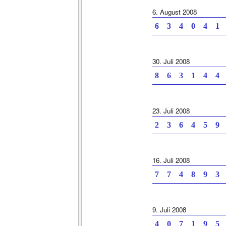
6. August 2008
6 3 4 0 4 1 
30. Juli 2008
8 6 3 1 4 4 
23. Juli 2008
2 3 6 4 5 9 
16. Juli 2008
7 7 4 8 9 3 
9. Juli 2008
4 0 7 1 9 5 