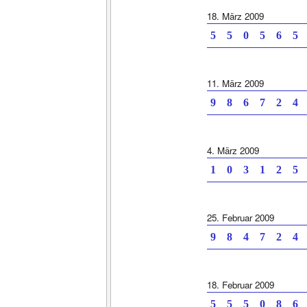
18. März 2009
5 5 0 5 6 5 
11. März 2009
9 8 6 7 2 4 
4. März 2009
1 0 3 1 2 5 
25. Februar 2009
9 8 4 7 2 4 
18. Februar 2009
5 5 5 0 8 6 