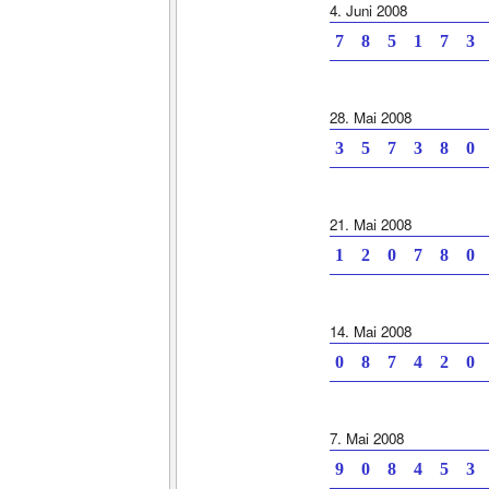
4. Juni 2008
7 8 5 1 7 3 
28. Mai 2008
3 5 7 3 8 0 
21. Mai 2008
1 2 0 7 8 0 
14. Mai 2008
0 8 7 4 2 0 
7. Mai 2008
9 0 8 4 5 3 