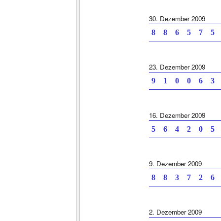
30. Dezember 2009
8 8 6 5 7 5 
23. Dezember 2009
9 1 0 0 6 3 
16. Dezember 2009
5 6 4 2 0 5 
9. Dezember 2009
8 8 3 7 2 6 
2. Dezember 2009