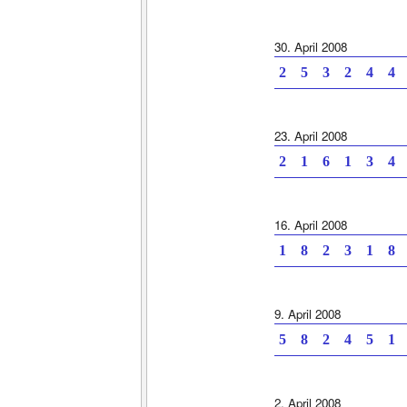
30. April 2008
2 5 3 2 4 4 
23. April 2008
2 1 6 1 3 4 
16. April 2008
1 8 2 3 1 8 
9. April 2008
5 8 2 4 5 1 
2. April 2008