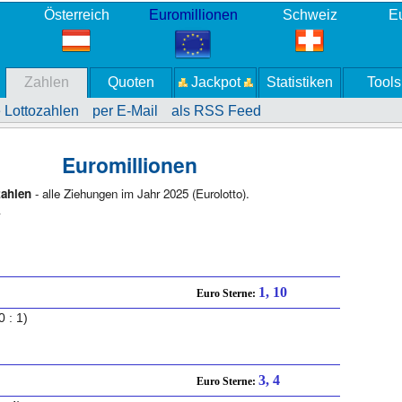
Österreich
Euromillionen
Schweiz
Eu
Zahlen
Quoten
Jackpot
Statistiken
Tools
 Lottozahlen
per E-Mail
als RSS Feed
Euromillionen
zahlen
- alle Ziehungen im Jahr 2025 (Eurolotto).
4
1, 10
Euro Sterne:
0 : 1)
3, 4
Euro Sterne: