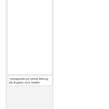
° bereitgestellt um/ Uhrzeit Ziehung
alle Angaben ohne Gewähr