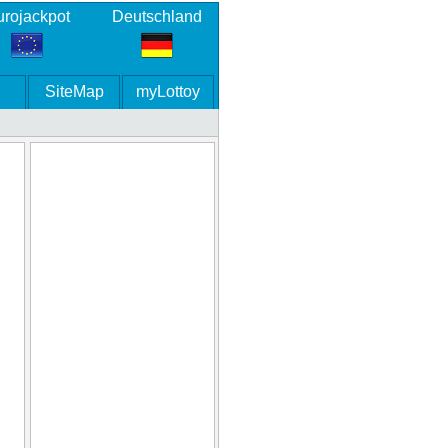
rojackpot
Deutschland
SiteMap
myLottoy