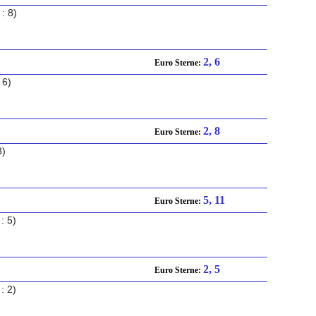
: 8)
2, 6
Euro Sterne:
 6)
2, 8
Euro Sterne:
8)
5, 11
Euro Sterne:
: 5)
2, 5
Euro Sterne:
: 2)