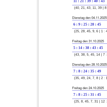
11 : 21 : 39 : 40 : 43
(40, 21, 43, 11, 39 | 8 
Dienstag den 04.11.2025
6 : 9 : 25 : 28 : 45
(25, 28, 45, 9, 6 | 1 : 
Freitag den 31.10.2025
5 : 14 : 38 : 43 : 45
(43, 38, 5, 45, 14 | 7 :
Dienstag den 28.10.2025
7 : 8 : 24 : 35 : 49
(35, 49, 24, 7, 8 | 2 : 
Freitag den 24.10.2025
7 : 8 : 25 : 31 : 45
(25, 8, 45, 7, 31 | 12 :