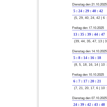
Dienstag den 21.10.2025
5 : 24 : 29 : 40 : 42
(5, 29, 40, 24, 42 | 6 :
Freitag den 17.10.2025
13 : 35 : 39 : 44 : 47
(39, 44, 35, 47, 13 | 3 
Dienstag den 14.10.2025
5 : 8 : 14 : 16 : 18
(8, 5, 18, 16, 14 | 10 :
Freitag den 10.10.2025
6 : 7 : 17 : 20 : 21
(7, 21, 20, 17, 6 | 10 :
Dienstag den 07.10.2025
24 : 39 : 42 : 43 : 48