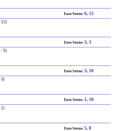
6, 12
Euro Sterne:
 12)
3, 5
Euro Sterne:
: 5)
3, 10
Euro Sterne:
 3)
1, 10
Euro Sterne:
 1)
5, 8
Euro Sterne: