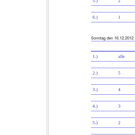
5.)
2
6.)
1
Sonntag den 16.12.2012
1.)
alle
2.)
5
3.)
4
4.)
3
5.)
2