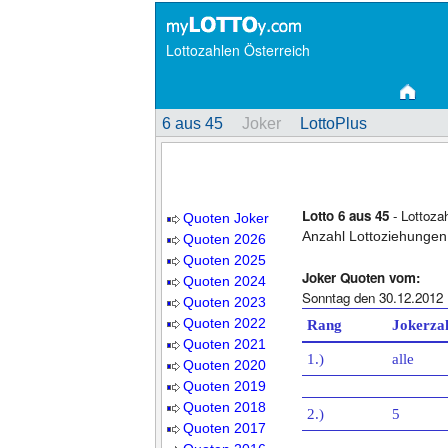
Lottozahlen Österreich
6 aus 45
Joker
LottoPlus
Lotto 6 aus 45
- Lottoza
Quoten Joker
Anzahl Lottoziehungen
Quoten 2026
Quoten 2025
Joker Quoten vom:
Quoten 2024
Sonntag den 30.12.2012
Quoten 2023
Quoten 2022
Rang
Jokerza
Quoten 2021
1.)
alle
Quoten 2020
Quoten 2019
Quoten 2018
2.)
5
Quoten 2017