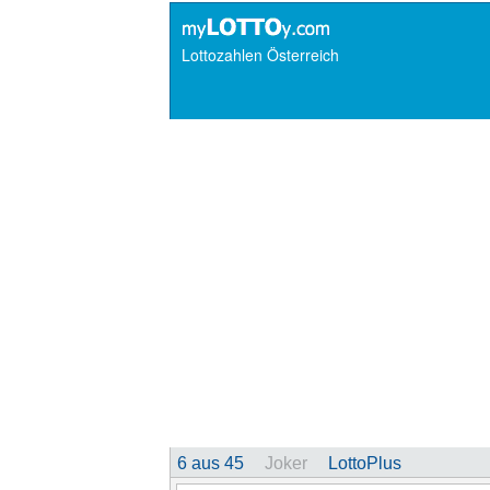
Lottozahlen Österreich
6 aus 45
Joker
LottoPlus