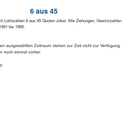
6 aus 45
ich Lottozahlen 6 aus 45 Quoten Joker. Alle Ziehungen, Gewinnzahlen
991 bis 1995.
den ausgewählten Zeitraum stehen zur Zeit nicht zur Verfügung.
er noch einmal vorbei.
y.