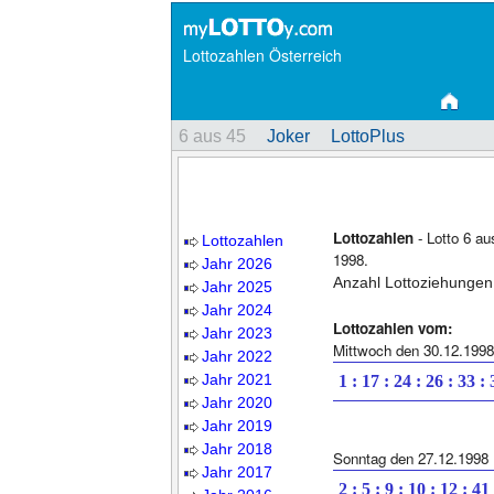
Lottozahlen Österreich
6 aus 45
Joker
LottoPlus
Lottozahlen
- Lotto 6 au
Lottozahlen
1998.
Jahr 2026
Anzahl Lottoziehungen
Jahr 2025
Jahr 2024
Lottozahlen vom:
Jahr 2023
Mittwoch den 30.12.1998
Jahr 2022
Jahr 2021
1 : 17 : 24 : 26 : 33 :
Jahr 2020
Jahr 2019
Jahr 2018
Sonntag den 27.12.1998
Jahr 2017
2 : 5 : 9 : 10 : 12 : 41