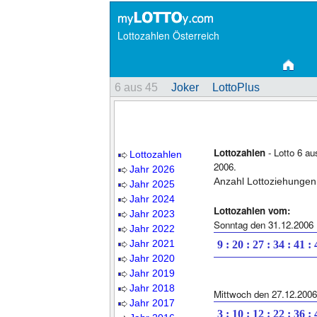
Lottozahlen Österreich
6 aus 45
Joker
LottoPlus
Lottozahlen
- Lotto 6 au
Lottozahlen
2006.
Jahr 2026
Anzahl Lottoziehungen
Jahr 2025
Jahr 2024
Lottozahlen vom:
Jahr 2023
Sonntag den 31.12.2006
Jahr 2022
Jahr 2021
9 : 20 : 27 : 34 : 41 :
Jahr 2020
Jahr 2019
Jahr 2018
Mittwoch den 27.12.2006
Jahr 2017
3 : 10 : 12 : 22 : 36 :