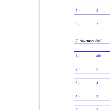
4.)
3
5.)
2
17. November 2012
1.)
alle
2.)
5
3.)
4
4.)
3
5.)
2