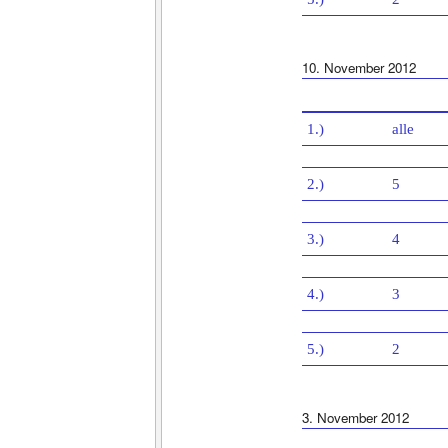
10. November 2012
1.)
alle
2.)
5
3.)
4
4.)
3
5.)
2
3. November 2012