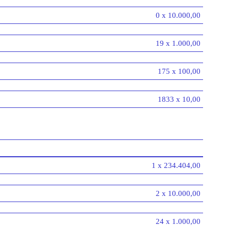
0 x 10.000,00
19 x 1.000,00
175 x 100,00
1833 x 10,00
1 x 234.404,00
2 x 10.000,00
24 x 1.000,00