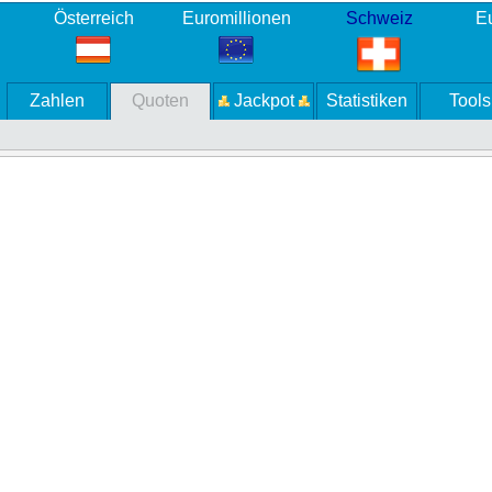
Österreich
Euromillionen
Schweiz
Eu
Zahlen
Quoten
Jackpot
Statistiken
Tools