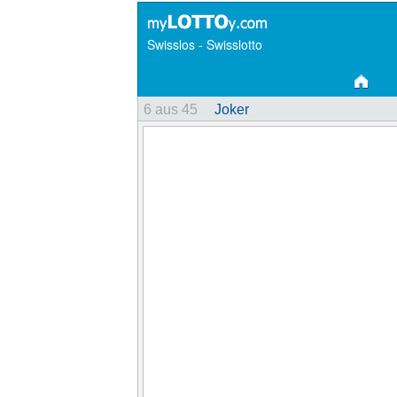
Swisslos - Swisslotto
6 aus 45
Joker