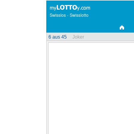
Swisslos - Swisslotto
6 aus 45
Joker