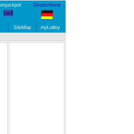
rojackpot
Deutschland
SiteMap
myLottoy