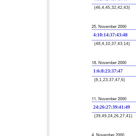
(46,4,45,32,42,43)
25. November 2000
4:10:14:37:43:48
(48,4,10,37,43,14)
18. November 2000
1:6:8:23:37:47
(8,1,23,37,47,6)
11. November 2000
24:26:27:39:41:49
(39,49,24,26,27,41)
4. November 2000