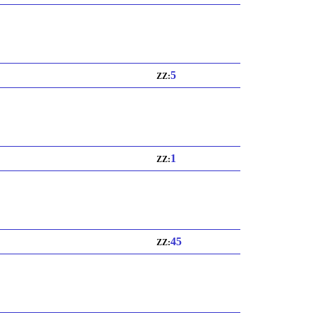
5
ZZ:
1
ZZ:
45
ZZ: