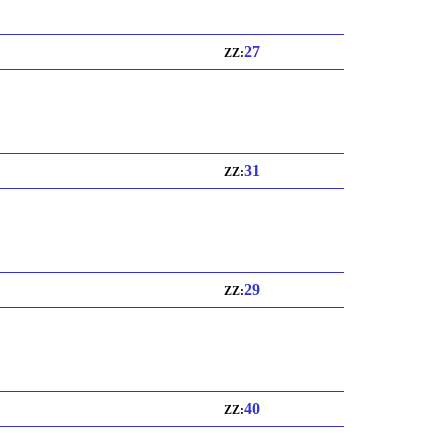
27
ZZ:
31
ZZ:
29
ZZ:
40
ZZ: