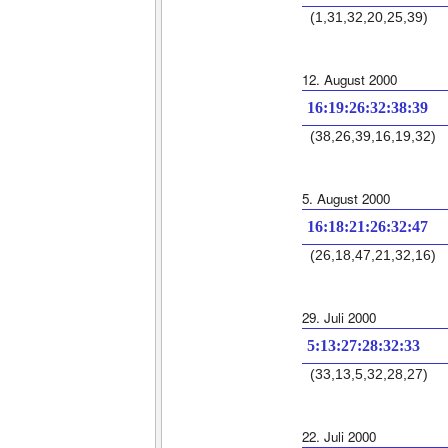
(1,31,32,20,25,39)
12. August 2000
16:19:26:32:38:39
(38,26,39,16,19,32)
5. August 2000
16:18:21:26:32:47
(26,18,47,21,32,16)
29. Juli 2000
5:13:27:28:32:33
(33,13,5,32,28,27)
22. Juli 2000