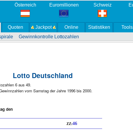
Österreich
Euromillionen
Schweiz
Eu
Quoten
Jackpot
Online
Statistiken
Tools
pirale
Gewinnkontrolle Lottozahlen
Lotto Deutschland
tozahlen 6 aus 49.
 Gewinnzahlen vom Samstag der Jahre 1996 bis 2000.
1
tag den
46
ZZ: