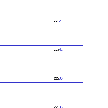
2
ZZ:
42
ZZ:
30
ZZ:
35
ZZ: