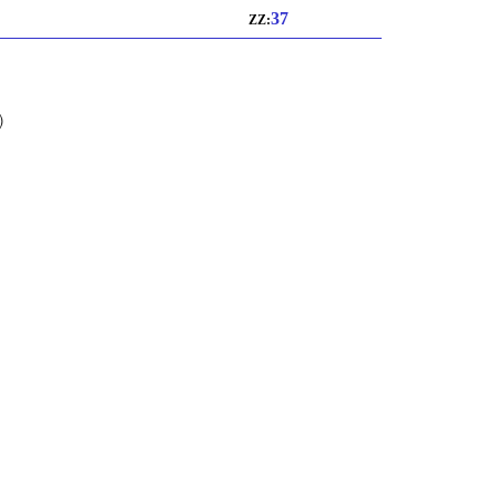
37
ZZ:
)