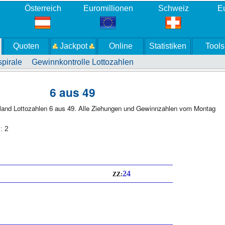
Österreich
Euromillionen
Schweiz
Eu
Quoten
Jackpot
Online
Statistiken
Tools
pirale
Gewinnkontrolle Lottozahlen
6 aus 49
land Lottozahlen 6 aus 49. Alle Ziehungen und Gewinnzahlen vom Montag
: 2
24
ZZ: