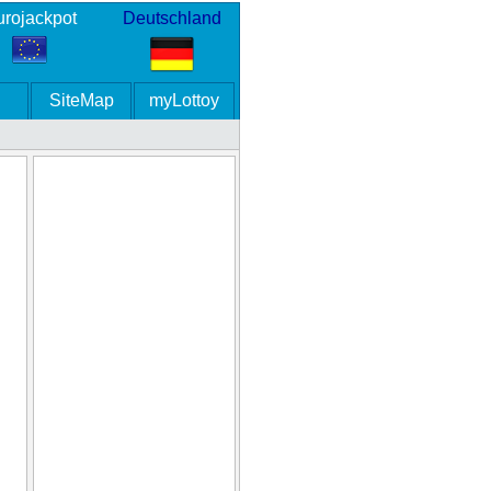
rojackpot
Deutschland
SiteMap
myLottoy