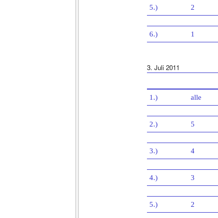
5.)
2
6.)
1
3. Juli 2011
1.)
alle
2.)
5
3.)
4
4.)
3
5.)
2