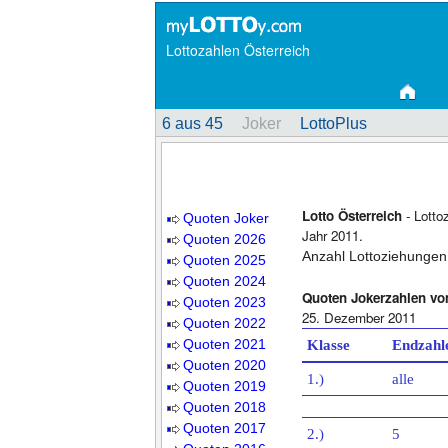
Lottozahlen Österreich
6 aus 45
Joker
LottoPlus
Lotto Österreich
- Lotto
Quoten Joker
Jahr 2011.
Quoten 2026
Anzahl Lottoziehungen
Quoten 2025
Quoten 2024
Quoten Jokerzahlen vo
Quoten 2023
25. Dezember 2011
Quoten 2022
Quoten 2021
Klasse
Endzahl
Quoten 2020
1.)
alle
Quoten 2019
Quoten 2018
Quoten 2017
2.)
5