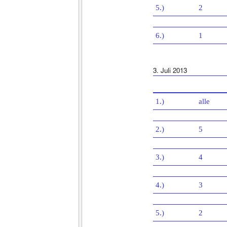
5.)
2
6.)
1
3. Juli 2013
1.)
alle
2.)
5
3.)
4
4.)
3
5.)
2