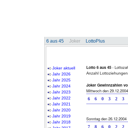
6 aus 45
Joker
LottoPlus
Lotto 6 aus 45
- Lottoza
Joker aktuell
Anzahl Lottoziehungen
Jahr 2026
Jahr 2025
Joker Gewinnzahlen v
Jahr 2024
Mittwoch den 29.12.2004
Jahr 2023
Jahr 2022
6 6 0 3 2
Jahr 2021
Jahr 2020
Jahr 2019
Sonntag den 26.12.2004
Jahr 2018
7 8 6 0 2