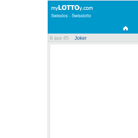
Swisslos - Swisslotto
6 aus 45
Joker