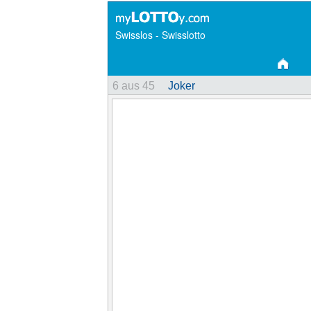
Swisslos - Swisslotto
6 aus 45
Joker