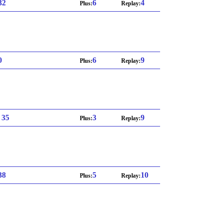
 32
6
4
Plus:
Replay:
0
6
9
Plus:
Replay:
: 35
3
9
Plus:
Replay:
 38
5
10
Plus:
Replay: