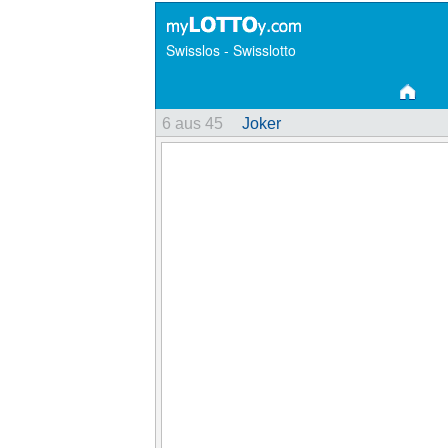
Swisslos - Swisslotto
6 aus 45
Joker