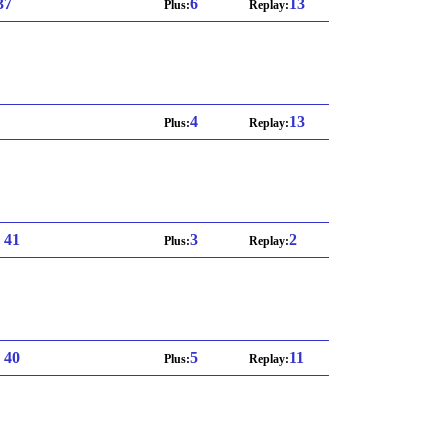
 37
6
13
Plus:
Replay:
4
13
Plus:
Replay:
: 41
3
2
Plus:
Replay:
: 40
5
11
Plus:
Replay: