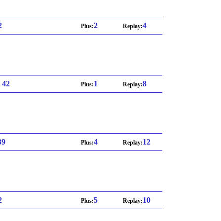
2
2
4
Plus:
Replay:
: 42
1
8
Plus:
Replay:
39
4
12
Plus:
Replay:
2
5
10
Plus:
Replay: