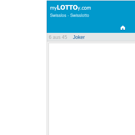
Swisslos - Swisslotto
6 aus 45
Joker