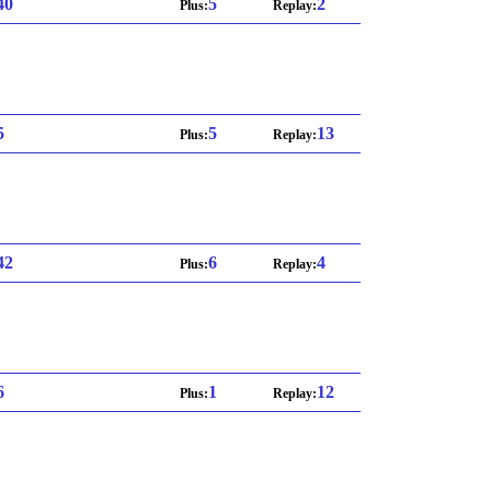
 40
5
2
Plus:
Replay:
5
5
13
Plus:
Replay:
 42
6
4
Plus:
Replay:
6
1
12
Plus:
Replay: