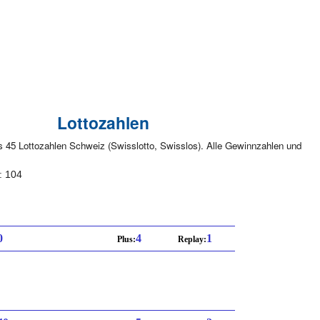
Lottozahlen
s 45 Lottozahlen Schweiz (Swisslotto, Swisslos). Alle Gewinnzahlen und
: 104
0
4
1
Plus:
Replay: