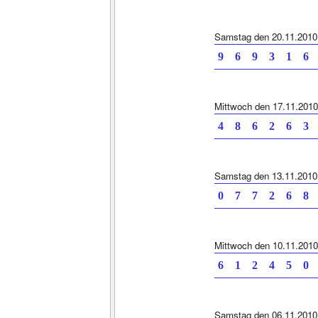
Samstag den 20.11.2010
9 6 9 3 1 6 
Mittwoch den 17.11.2010
4 8 6 2 6 3 
Samstag den 13.11.2010
0 7 7 2 6 8 
Mittwoch den 10.11.2010
6 1 2 4 5 0 
Samstag den 06.11.2010