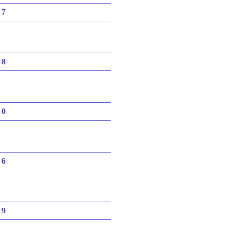
7
8
0
6
9