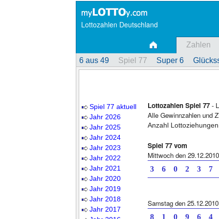
Lottozahlen Deutschland
Zahlen
6 aus 49
Spiel 77
Super 6
Glückss
Lottozahlen Spiel 77
- L
Spiel 77 aktuell
Alle Gewinnzahlen und Z
Jahr 2026
Anzahl Lottoziehungen
Jahr 2025
Jahr 2024
Spiel 77 vom
Jahr 2023
Mittwoch den 29.12.2010
Jahr 2022
Jahr 2021
3 6 0 2 3 7 
Jahr 2020
Jahr 2019
Jahr 2018
Samstag den 25.12.2010
Jahr 2017
8 1 0 9 6 4 