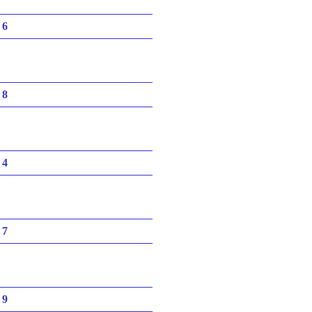
6
8
4
7
9