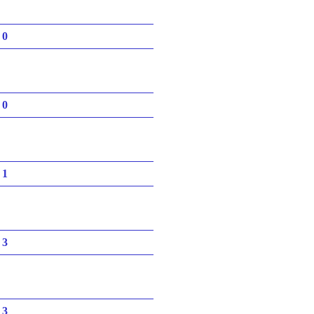
0
0
1
3
3