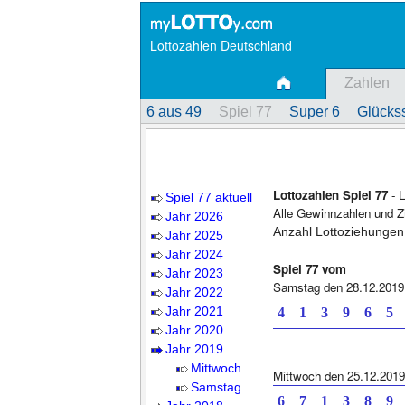
Lottozahlen Deutschland
Zahlen
6 aus 49
Spiel 77
Super 6
Glückss
Lottozahlen Spiel 77
- L
Spiel 77 aktuell
Alle Gewinnzahlen und Z
Jahr 2026
Anzahl Lottoziehungen
Jahr 2025
Jahr 2024
Spiel 77 vom
Jahr 2023
Samstag den 28.12.2019
Jahr 2022
Jahr 2021
4 1 3 9 6 5 
Jahr 2020
Jahr 2019
Mittwoch
Mittwoch den 25.12.2019
Samstag
6 7 1 3 8 9 