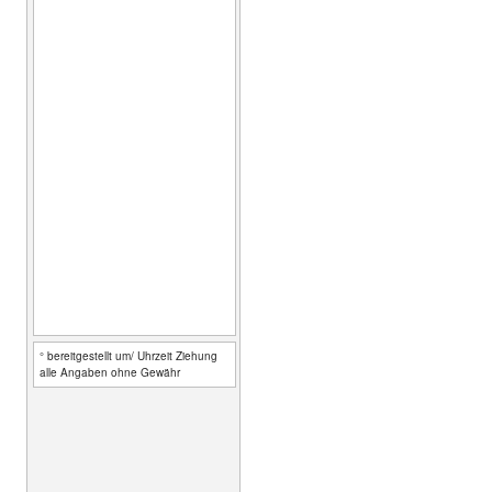
° bereitgestellt um/ Uhrzeit Ziehung
alle Angaben ohne Gewähr