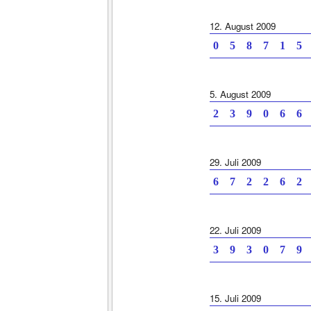
12. August 2009
0 5 8 7 1 5
5. August 2009
2 3 9 0 6 6
29. Juli 2009
6 7 2 2 6 2
22. Juli 2009
3 9 3 0 7 9
15. Juli 2009