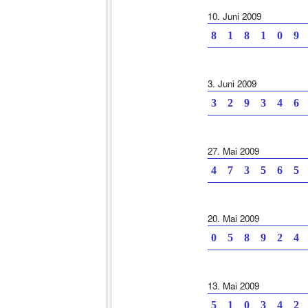
10. Juni 2009
8 1 8 1 0 9
3. Juni 2009
3 2 9 3 4 6
27. Mai 2009
4 7 3 5 6 5
20. Mai 2009
0 5 8 9 2 4
13. Mai 2009
5 1 0 3 4 2