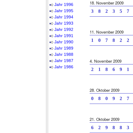
18. November 2009
Jahr 1996
Jahr 1995
3 8 2 3 5 7
Jahr 1994
Jahr 1993
Jahr 1992
11. November 2009
Jahr 1991
1 0 7 8 2 2
Jahr 1990
Jahr 1989
Jahr 1988
Jahr 1987
4. November 2009
Jahr 1986
2 1 8 6 9 1
28. Oktober 2009
0 8 0 9 2 7
21. Oktober 2009
6 2 9 8 8 3