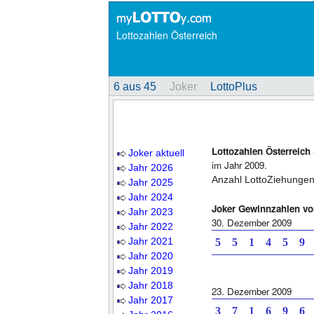
Lottozahlen Österreich
6 aus 45
Joker
LottoPlus
Lottozahlen Österreich
Joker aktuell
im Jahr 2009.
Jahr 2026
Anzahl LottoZiehungen
Jahr 2025
Jahr 2024
Joker Gewinnzahlen v
Jahr 2023
30. Dezember 2009
Jahr 2022
Jahr 2021
5 5 1 4 5 9
Jahr 2020
Jahr 2019
Jahr 2018
23. Dezember 2009
Jahr 2017
3 7 1 6 9 6