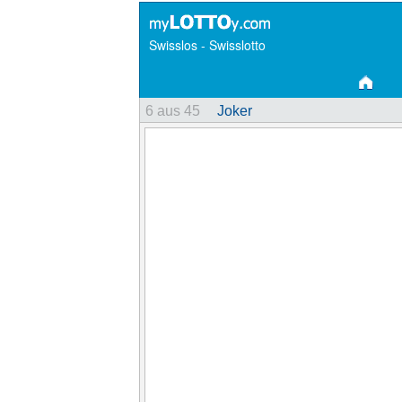
Swisslos - Swisslotto
6 aus 45
Joker