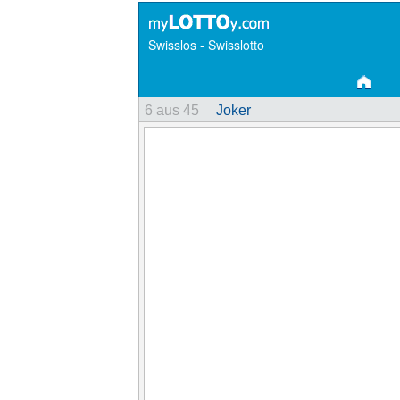
Swisslos - Swisslotto
6 aus 45
Joker