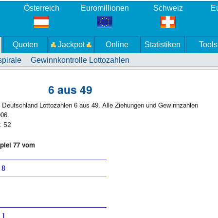
Österreich
Euromillionen
Schweiz
Eu
Quoten
Jackpot
Online
Statistiken
Tools
pirale
Gewinnkontrolle Lottozahlen
6 aus 49
o Deutschland Lottozahlen 6 aus 49. Alle Ziehungen und Gewinnzahlen
06.
: 52
piel 77 vom
8
1