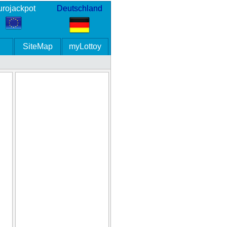
rojackpot
Deutschland
SiteMap
myLottoy