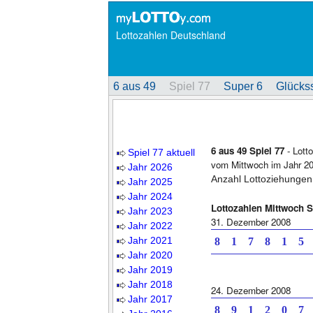
Lottozahlen Deutschland
6 aus 49
Spiel 77
Super 6
Glückss
6 aus 49 Spiel 77
- Lott
Spiel 77 aktuell
vom Mittwoch im Jahr 20
Jahr 2026
Anzahl Lottoziehungen
Jahr 2025
Jahr 2024
Lottozahlen Mittwoch S
Jahr 2023
31. Dezember 2008
Jahr 2022
Jahr 2021
8 1 7 8 1 5 
Jahr 2020
Jahr 2019
Jahr 2018
24. Dezember 2008
Jahr 2017
8 9 1 2 0 7 