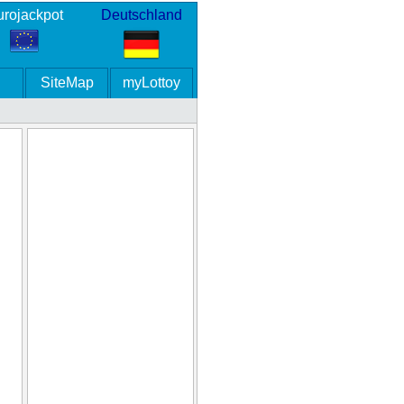
rojackpot
Deutschland
SiteMap
myLottoy